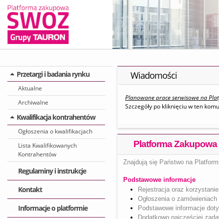
Przetargi i badania rynku
Wiadomości
Aktualne
Planowane prace serwisowe na Plat
Archiwalne
Szczegóły po kliknięciu w ten komu
Kwalifikacja kontrahentów
Ogłoszenia o kwalifikacjach
Platforma Zakupow
Lista Kwalifikowanych
Kontrahentów
Znajdują się Państwo na Platfo
Regulaminy i instrukcje
Podstawowe informacje
Kontakt
Rejestracja oraz korzystan
Ogłoszenia o zamówieniach 
Informacje o platformie
Podstawowe informacje doty
Dodatkowo najczęściej zada