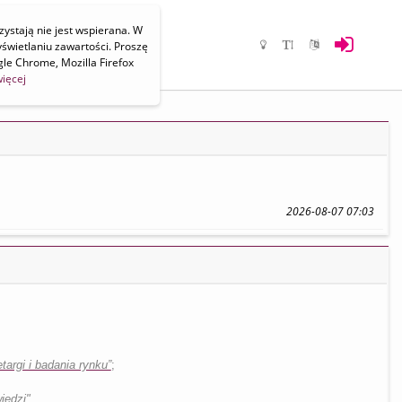
zystają nie jest wspierana. W
świetlaniu zawartości. Proszę
le Chrome, Mozilla Firefox
ięcej
2026-08-07 07:03
targi i badania rynku”
;
iedzi"
.