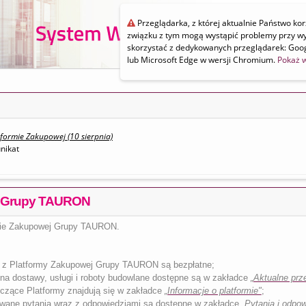
Przeglądarka, z której aktualnie Państwo kor
związku z tym mogą wystąpić problemy przy wy
skorzystać z dedykowanych przeglądarek: Goog
lub Microsoft Edge w wersji Chromium.
Pokaż w
formie Zakupowej (10 sierpnia)
nikat
a Grupy TAURON
rmie Zakupowej Grupy TAURON.
ie z Platformy Zakupowej Grupy TAURON są bezpłatne;
na dostawy, usługi i roboty budowlane dostępne są w zakładce
„
Aktualne prze
czące Platformy znajdują się w zakładce
„Informacje o platformie"
;
wane pytania wraz z odpowiedziami są dostępne w zakładce
„Pytania i odpow